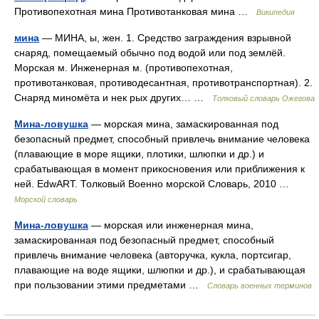
Противопехотная мина Противотанковая мина …
Википедия
мина
— МИНА, ы, жен. 1. Средство заграждения взрывной
снаряд, помещаемый обычно под водой или под землёй.
Морская м. Инженерная м. (противопехотная,
противотанковая, противодесантная, противотранспортная). 2.
Снаряд миномёта и нек рых других… …
Толковый словарь Ожегова
Мина-ловушка
— морская мина, замаскированная под
безопасный предмет, способный привлечь внимание человека
(плавающие в море ящики, плотики, шлюпки и др.) и
срабатывающая в момент прикосновения или приближения к
ней. EdwART. Толковый Военно морской Словарь, 2010 …
Морской словарь
Мина-ловушка
— морская или инженерная мина,
замаскированная под безопасный предмет, способный
привлечь внимание человека (авторучка, кукла, портсигар,
плавающие на воде ящики, шлюпки и др.), и срабатывающая
при пользовании этими предметами …
Словарь военных терминов