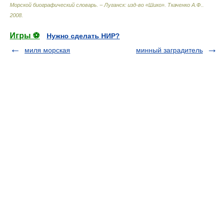
Морской биографический словарь. – Луганск: изд-во «Шико»
.
Ткаченко А.Ф.
.
2008
.
Игры ⚽
Нужно сделать НИР?
миля морская
минный заградитель